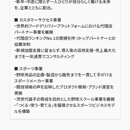
・新卒・中途に限らず一人ひとりが自分らしく働ける未来
を、企業とともに創出。
■ カスタマーサクセス事業
・世界的フードデリバリープラットフォームにおける代理店
パートナー事業を展開
・代理店ランキングNo.1の実績を持つトップパートナーとの
協業体制
・新規加盟支援に留まらず、導入後の活用支援・売上最大化
までを一気通貫でコンサルティング
■ スポーツ事業
・野球用品の企画・製造から販売までを一貫して手がける
スポーツメーカー事業
・競技現場の声を反映したプロダクト開発・ブランド運営を
実施
・次世代選手の育成を目的とした野球スクール事業を展開
・「つくる・使う・育てる」を循環させるスポーツビジネスモデ
ルを構築