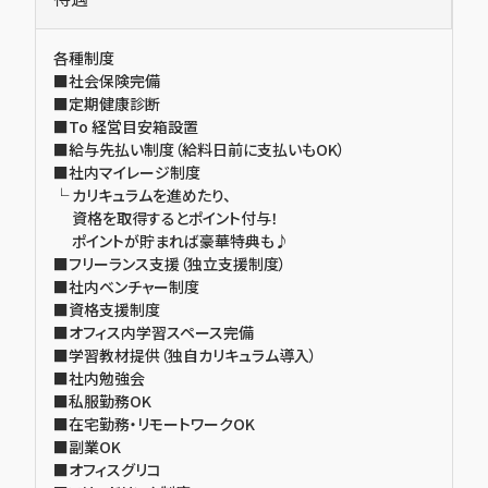
各種制度
■社会保険完備
■定期健康診断
■To 経営目安箱設置
■給与先払い制度（給料日前に支払いもOK）
■社内マイレージ制度
└ カリキュラムを進めたり、
資格を取得するとポイント付与！
ポイントが貯まれば豪華特典も♪
■フリーランス支援（独立支援制度）
■社内ベンチャー制度
■資格支援制度
■オフィス内学習スペース完備
■学習教材提供（独自カリキュラム導入）
■社内勉強会
■私服勤務OK
■在宅勤務・リモートワークOK
■副業OK
■オフィスグリコ