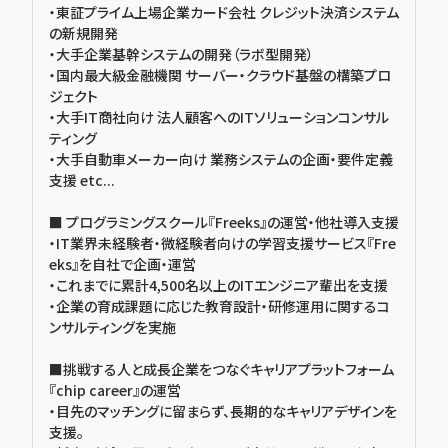
・東証プライム上場企業カード会社 クレジット決済システム
の新規開発
・大手企業基幹システムの開発（ラボ型開発）
・国内最大級金融機関 サーバー・クラウド基盤の構築プロ
ジェクト
・大手IT商社向け 法人顧客へのITソリューションコンサル
ティング
・大手自動車メーカー向け 業務システムの企画・要件定義
支援 etc...
■ プログラミングスクール『Freeks』の運営・他社導入支援
・IT業界未経験者・微経験者向けの学習支援サービス『Fre
eks』を自社で企画・運営
・これまでに累計4,500名以上のITエンジニア輩出を支援
・企業の育成課題に応じた教育設計・研修運用に関するコ
ンサルティングを実施
■挑戦する人と成長企業をつなぐキャリアプラットフォーム
『chip career』の運営
・目先のマッチングに留まらず、長期的なキャリアデザインを
支援。