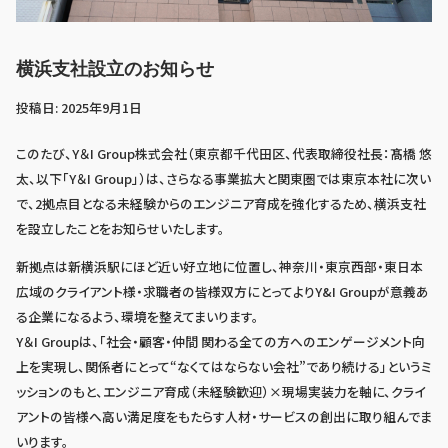
横浜支社設立のお知らせ
投稿日: 2025年9月1日
このたび、Y＆I Group株式会社（東京都千代田区、代表取締役社長：髙橋 悠
太、以下「Y＆I Group」）は、さらなる事業拡大と関東圏では東京本社に次い
で、2拠点目となる未経験からのエンジニア育成を強化するため、横浜支社
を設立したことをお知らせいたします。
新拠点は新横浜駅にほど近い好立地に位置し、神奈川・東京西部・東日本
広域のクライアント様・求職者の皆様双方にとってよりY&I Groupが意義あ
る企業になるよう、環境を整えてまいります。
Y＆I Groupは、「社会・顧客・仲間 関わる全ての方へのエンゲージメント向
上を実現し、関係者にとって“なくてはならない会社”であり続ける」というミ
ッションのもと、エンジニア育成（未経験歓迎）×現場実装力を軸に、クライ
アントの皆様へ高い満足度をもたらす人材・サービスの創出に取り組んでま
いります。